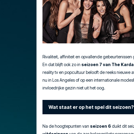
Rivaliteit, affiniteit en opvallende gebeurtenisse
En dat blijft ook zo in
seizoen 7 van The Kard
reality tv en popcultuur belooft de reeks nieuwe a
nu in Los Angeles of op een internationale modes
invloedrijke gezin niet uit het oog.
Wat staat er op het spel dit seizoen?
Na de hoogtepunten van
seizoen 6
duikt dit se
uitdagingen
van de zes belangrijkste personag