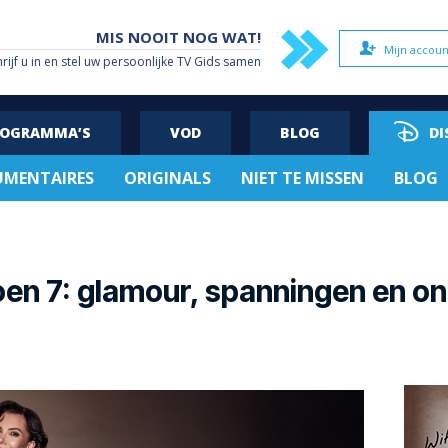
MIS NOOIT NOG WAT!
Mijn accoun
hrijf u in en stel uw persoonlijke TV Gids samen
ROGRAMMA’S
VOD
BLOG
DI
MENTAIRES
ORIGINALS
NIET TE MISSEN
BLOG
en 7: glamour, spanningen en on