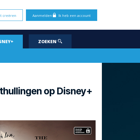
t creëren
Aanmelden
Ik heb een account
SNEY+
ZOEKEN
thullingen op Disney+