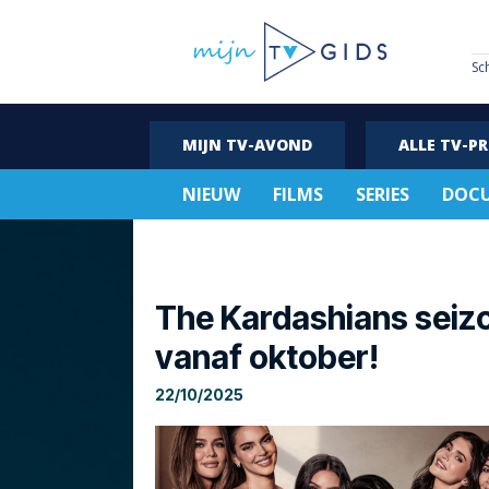
Sc
MIJN TV-AVOND
ALLE TV-P
NIEUW
FILMS
SERIES
DOCU
The Kardashians seizo
vanaf oktober!
22/10/2025