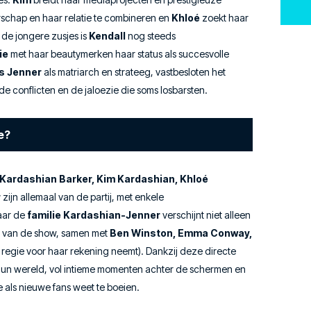
schap en haar relatie te combineren en
Khloé
zoekt haar
 de jongere zusjes is
Kendall
nog steeds
ie
met haar beautymerken haar status als succesvolle
is Jenner
als matriarch en strateeg, vastbesloten het
e conflicten en de jaloezie die soms losbarsten.
e?
 Kardashian Barker, Kim Kardashian, Khloé
r
zijn allemaal van de partij, met enkele
aar de
familie Kardashian-Jenner
verschijnt niet alleen
r van de show, samen met
Ben Winston, Emma Conway,
 regie voor haar rekening neemt). Dankzij deze directe
 hun wereld, vol intieme momenten achter de schermen en
als nieuwe fans weet te boeien.