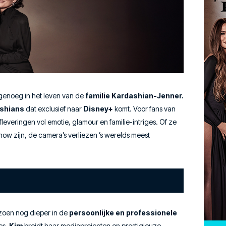
n genoeg in het leven van de
familie Kardashian-Jenner.
ashians
dat exclusief naar
Disney+
komt. Voor fans van
fleveringen vol emotie, glamour en familie-intriges. Of ze
how zijn, de camera’s verliezen ’s werelds meest
izoen nog dieper in de
persoonlijke en professionele
es.
Kim
breidt haar mediaprojecten en prestigieuze