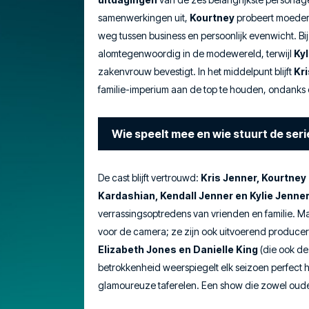
samenwerkingen uit,
Kourtney
probeert moeder
weg tussen business en persoonlijk evenwicht. Bij
alomtegenwoordig in de modewereld, terwijl
Kyl
zakenvrouw bevestigt. In het middelpunt blijft
Kr
familie-imperium aan de top te houden, ondanks d
Wie speelt mee en wie stuurt de seri
De cast blijft vertrouwd:
Kris Jenner, Kourtney
Kardashian, Kendall Jenner en Kylie Jenne
verrassingsoptredens van vrienden en familie. M
voor de camera; ze zijn ook uitvoerend produce
Elizabeth Jones en Danielle King
(die ook de
betrokkenheid weerspiegelt elk seizoen perfect
glamoureuze taferelen. Een show die zowel oude 