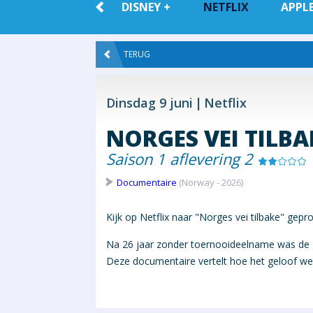
ALLE VOD
DISNEY +
NETFLIX
APPLE
TERUG
Dinsdag 9 juni
Netflix
NORGES VEI TILBA
Saison 1 aflevering 2
Documentaire
(Norway - 2026)
Kijk op Netflix naar "Norges vei tilbake" gep
Na 26 jaar zonder toernooideelname was de 
Deze documentaire vertelt hoe het geloof w