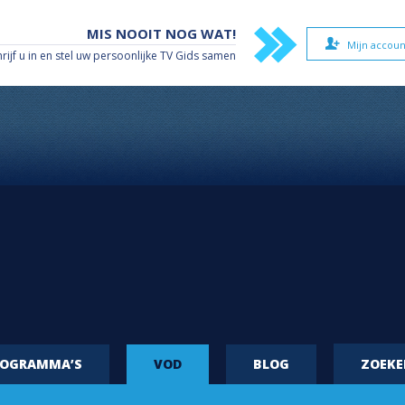
MIS NOOIT NOG WAT!
Mijn accoun
hrijf u in en stel uw persoonlijke TV Gids samen
ROGRAMMA’S
VOD
BLOG
ZOEK