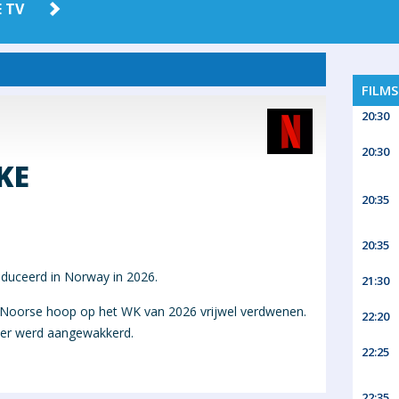
 TV
AMAZON
HBO MAX
PRIME
FILM
20:30
20:30
KE
20:35
20:35
roduceerd in Norway in 2026.
21:30
Noorse hoop op het WK van 2026 vrijwel verdwenen.
22:20
eer werd aangewakkerd.
22:25
22:35