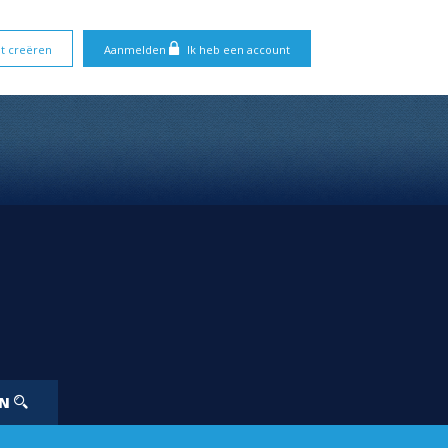
t creëren
Aanmelden
Ik heb een account
EN