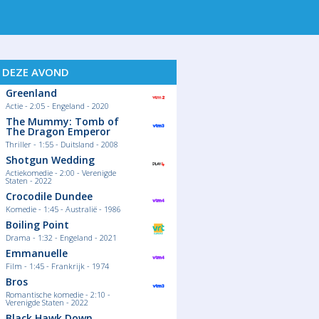
S DEZE AVOND
Greenland
Actie - 2:05 - Engeland - 2020
The Mummy: Tomb of
The Dragon Emperor
Thriller - 1:55 - Duitsland - 2008
Shotgun Wedding
Actiekomedie - 2:00 - Verenigde
Staten - 2022
Crocodile Dundee
Komedie - 1:45 - Australië - 1986
Boiling Point
Drama - 1:32 - Engeland - 2021
Emmanuelle
Film - 1:45 - Frankrijk - 1974
Bros
Romantische komedie - 2:10 -
Verenigde Staten - 2022
Black Hawk Down