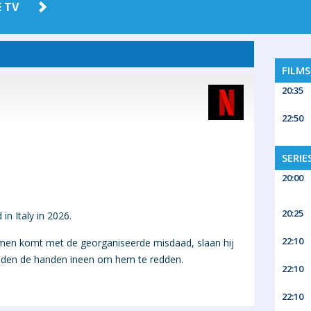
 TV
AMAZON
HBO MAX
PRIME
FILM
20:35
22:50
SERIE
20:00
20:25
in Italy in 2026.
22:10
emen komt met de georganiseerde misdaad, slaan hij
heden de handen ineen om hem te redden.
22:10
22:10