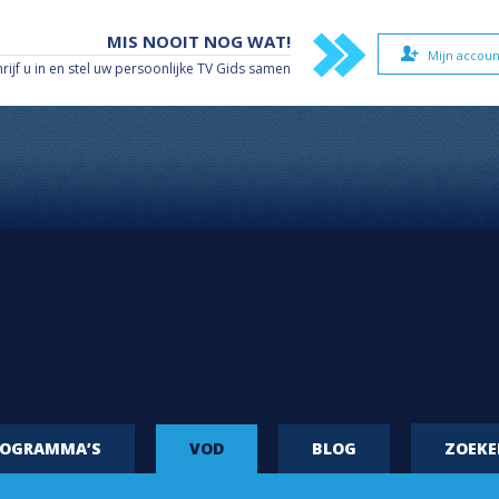
MIS NOOIT NOG WAT!
Mijn accoun
hrijf u in en stel uw persoonlijke TV Gids samen
ROGRAMMA’S
VOD
BLOG
ZOEK