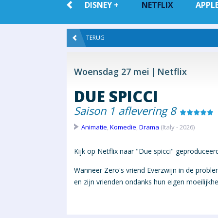
ALLE VOD
DISNEY +
NETFLIX
APPLE
TERUG
Woensdag 27 mei
Netflix
DUE SPICCI
Saison 1 aflevering 8
Animatie
,
Komedie
,
Drama
(Italy - 2026)
Kijk op Netflix naar "Due spicci" geproduceerd 
Wanneer Zero's vriend Everzwijn in de probl
en zijn vrienden ondanks hun eigen moeilijk