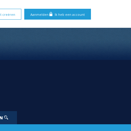
t creëren
Aanmelden
Ik heb een account
EN