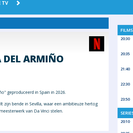
 TV
AMAZON
HBO MAX
PRIME
FILM
20:30
20:35
A DEL ARMIÑO
21:40
22:30
iño" geproduceerd in Spain in 2026.
23:50
lt zijn bende in Sevilla, waar een ambitieuze hertog
 meesterwerk van Da Vinci stelen.
SERIE
20:10