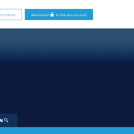
t creëren
Aanmelden
Ik heb een account
EN