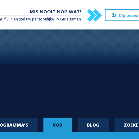
MIS NOOIT NOG WAT!
Mijn accoun
hrijf u in en stel uw persoonlijke TV Gids samen
ROGRAMMA’S
VOD
BLOG
ZOEK