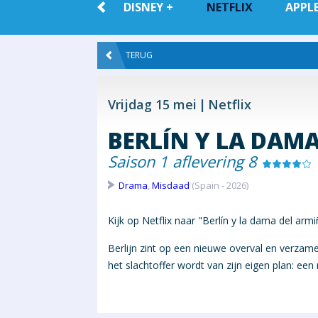
ALLE VOD
DISNEY +
NETFLIX
APPLE
TERUG
Vrijdag 15 mei
Netflix
BERLÍN Y LA DAM
Saison 1 aflevering 8
Drama
,
Misdaad
(Spain - 2026)
Kijk op Netflix naar "Berlín y la dama del arm
Berlijn zint op een nieuwe overval en verzame
het slachtoffer wordt van zijn eigen plan: een