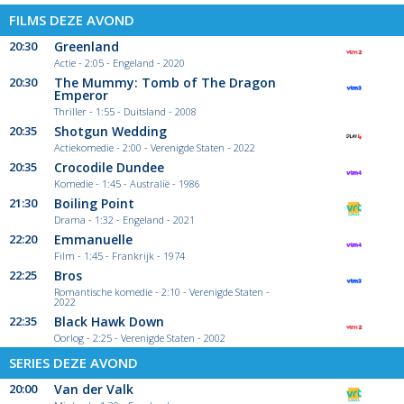
FILMS DEZE AVOND
20:30
Greenland
Actie - 2:05 - Engeland - 2020
20:30
The Mummy: Tomb of The Dragon
Emperor
Thriller - 1:55 - Duitsland - 2008
20:35
Shotgun Wedding
Actiekomedie - 2:00 - Verenigde Staten - 2022
20:35
Crocodile Dundee
Komedie - 1:45 - Australië - 1986
21:30
Boiling Point
Drama - 1:32 - Engeland - 2021
22:20
Emmanuelle
Film - 1:45 - Frankrijk - 1974
22:25
Bros
Romantische komedie - 2:10 - Verenigde Staten -
2022
22:35
Black Hawk Down
Oorlog - 2:25 - Verenigde Staten - 2002
SERIES DEZE AVOND
20:00
Van der Valk