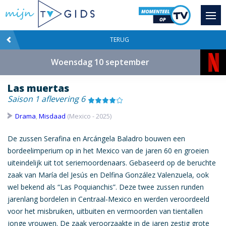
TERUG
Woensdag 10 september
Las muertas
Saison 1 aflevering 6
Drama
,
Misdaad
(Mexico - 2025)
De zussen Serafina en Arcángela Baladro bouwen een
bordeelimperium op in het Mexico van de jaren 60 en groeien
uiteindelijk uit tot seriemoordenaars. Gebaseerd op de beruchte
zaak van María del Jesús en Delfina González Valenzuela, ook
wel bekend als “Las Poquianchis”. Deze twee zussen runden
jarenlang bordelen in Centraal-Mexico en werden veroordeeld
voor het misbruiken, uitbuiten en vermoorden van tientallen
jonge vrouwen. De zaak veroorzaakte in de jaren zestig grote