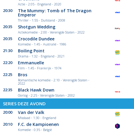
Actie - 2:05 - Engeland - 2020
20:30
The Mummy: Tomb of The Dragon
Emperor
Thriller - 1:55 - Duitsland - 2008
20:35
Shotgun Wedding
Actiekomedie - 2:00 - Verenigde Staten - 2022
20:35
Crocodile Dundee
Komedie - 1:45 - Australië - 1986
21:30
Boiling Point
Drama - 1:32 - Engeland - 2021
22:20
Emmanuelle
Film - 1:45 - Frankrijk - 1974
22:25
Bros
Romantische komedie - 2:10 - Verenigde Staten -
2022
22:35
Black Hawk Down
Oorlog - 2:25 - Verenigde Staten - 2002
SERIES DEZE AVOND
20:00
Van der Valk
Misdaad - 1:30 - Engeland
20:10
F.C. de Kampioenen
Komedie - 0:35 - België