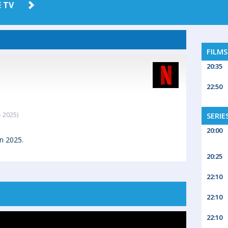
 TV
AMAZON
HBO MAX
PRIME
FILM
20:35
22:50
- 2025)
SERIE
20:00
in 2025.
20:25
22:10
22:10
22:10