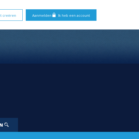
t creëren
Aanmelden
Ik heb een account
EN