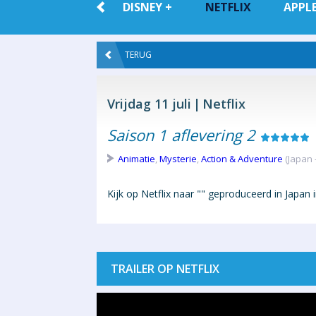
ALLE VOD
DISNEY +
NETFLIX
APPLE
TERUG
Vrijdag 11 juli
Netflix
Saison 1 aflevering 2
Animatie
,
Mysterie
,
Action & Adventure
(Japan 
Kijk op Netflix naar "" geproduceerd in Japan 
TRAILER OP NETFLIX