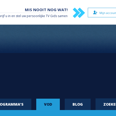
MIS NOOIT NOG WAT!
Mijn accoun
hrijf u in en stel uw persoonlijke TV Gids samen
ROGRAMMA’S
VOD
BLOG
ZOEK