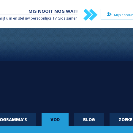
MIS NOOIT NOG WAT!
Mijn accoun
hrijf u in en stel uw persoonlijke TV Gids samen
ROGRAMMA’S
VOD
BLOG
ZOEK