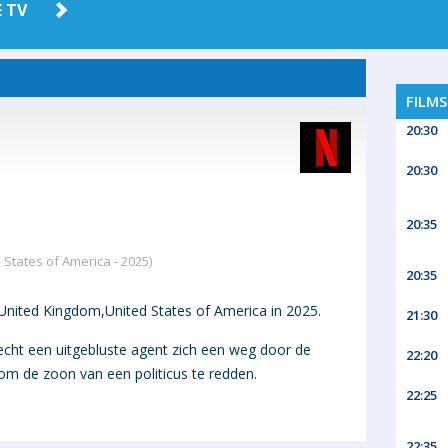
 TV
AMAZON
HBO MAX
PRIME
FILM
20:30
20:30
20:35
States of America - 2025)
20:35
 United Kingdom,United States of America in 2025.
21:30
echt een uitgebluste agent zich een weg door de
22:20
om de zoon van een politicus te redden.
22:25
22:35