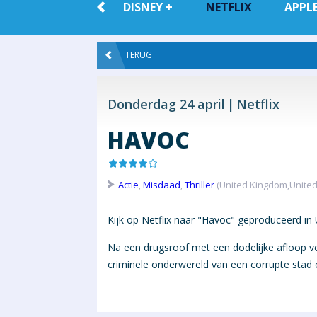
ALLE VOD
DISNEY +
NETFLIX
APPLE
TERUG
Donderdag 24 april
Netflix
HAVOC
Actie
,
Misdaad
,
Thriller
(United Kingdom,United 
Kijk op Netflix naar "Havoc" geproduceerd in
Na een drugsroof met een dodelijke afloop v
criminele onderwereld van een corrupte stad 