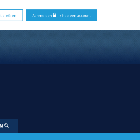
t creëren
Aanmelden
Ik heb een account
EN