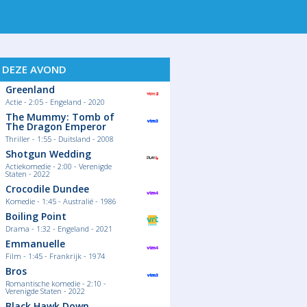
S DEZE AVOND
Greenland
Actie - 2:05 - Engeland - 2020
The Mummy: Tomb of
The Dragon Emperor
Thriller - 1:55 - Duitsland - 2008
Shotgun Wedding
Actiekomedie - 2:00 - Verenigde
Staten - 2022
Crocodile Dundee
Komedie - 1:45 - Australië - 1986
Boiling Point
Drama - 1:32 - Engeland - 2021
Emmanuelle
Film - 1:45 - Frankrijk - 1974
Bros
Romantische komedie - 2:10 -
Verenigde Staten - 2022
Black Hawk Down