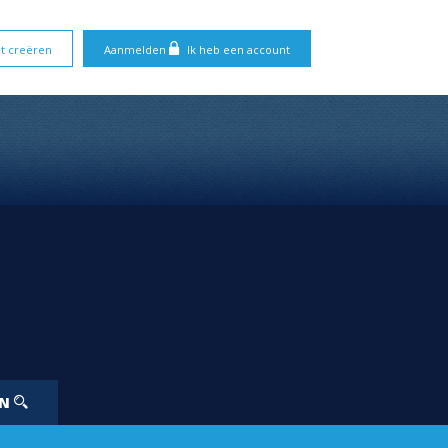
t creëren
Aanmelden
Ik heb een account
EN