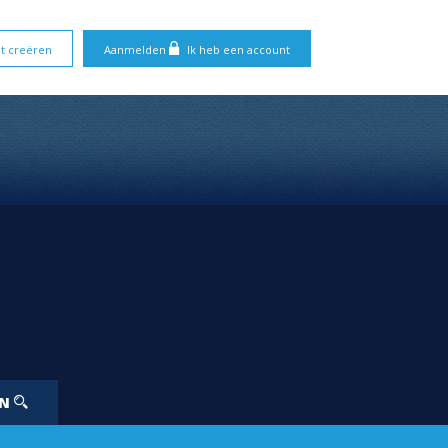
t creëren
Aanmelden
Ik heb een account
EN