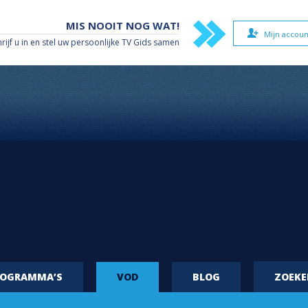
MIS NOOIT NOG WAT!
Mijn accoun
hrijf u in en stel uw persoonlijke TV Gids samen
ROGRAMMA’S
VOD
BLOG
ZOEK