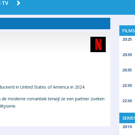
 TV
AMAZON
HBO MAX
PRIME
FILM
20:25
20:30
20:35
22:30
duceerd in United States of America in 2024.
n de moderne romantiek terwijl ze een partner zoeken
22:30
ityserie.
SERIE
20:10