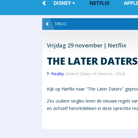
ALLE VOD
DISNEY +
NETFLIX
APPLE
TERUG
Vrijdag 29 november
Netflix
THE LATER DATERS
Reality
(United States of America - 2024)
Kijk op Netflix naar "The Later Daters" gepro
Zes oudere singles leren de nieuwe regels va
en zichzelf herontdekken in deze oprechte real