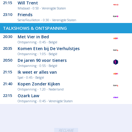
21:15
Will Trent
Misdaad - 0:50 - Verenigde Staten
23:10
Friends
Serie/Feuilleton - 0:30 - Verenigde Staten
TALKSHOWS & ONTSPANNING
20:30
Met Vier in Bed
Ontspanning - 0:45 - België
20:35
Komen Eten bij De Verhulstjes
Ontspanning - 1:05 - België
20:50
De jaren 90 voor tieners
Ontspanning - 0:55 - België
21:15
Ik weet er alles van
Spel - 0:45 - België
21:40
Kopen Zonder Kijken
Ontspanning - 1:20 - Nederland
22:15
Ozark Law
Ontspanning - 0:45 - Verenigde Staten
RECLAME