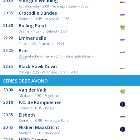
20:35
Shotgun Wedding
Actiekomedie - 2:00 - Verenigde Staten - 2022
20:35
Crocodile Dundee
Komedie - 1:45 - Australië - 1986
21:30
Boiling Point
Drama - 1:32 - Engeland - 2021
22:20
Emmanuelle
Film - 1:45 - Frankrijk - 1974
22:25
Bros
Romantische komedie - 2:10 - Verenigde Staten -
2022
22:35
Black Hawk Down
Oorlog - 2:25 - Verenigde Staten - 2002
SERIES DEZE AVOND
20:00
Van der Valk
Misdaad - 1:30 - Engeland
20:10
F.C. de Kampioenen
Komedie - 0:35 - België
20:35
Elsbeth
Komedie - 0:55 - Verenigde Staten
20:45
Flikken Maastricht
Misdaad - 0:50 - Nederland
22:30
NCIS: Origins