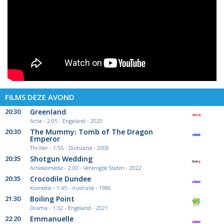
FILMS DEZE AVOND
20:30
Greenland
Actie - 2:05 - Engeland - 2020
20:30
The Mummy: Tomb of The Dragon
Emperor
Thriller - 1:55 - Duitsland - 2008
20:35
Shotgun Wedding
Actiekomedie - 2:00 - Verenigde Staten - 2022
20:35
Crocodile Dundee
Komedie - 1:45 - Australië - 1986
21:30
Boiling Point
Drama - 1:32 - Engeland - 2021
22:20
Emmanuelle