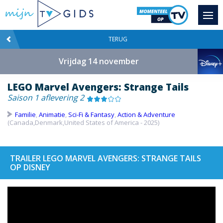
TERUG
Vrijdag 14 november
LEGO Marvel Avengers: Strange Tails
Saison 1 aflevering 2
Familie
,
Animatie
,
Sci-Fi & Fantasy
,
Action & Adventure
(Canada,Denmark,United States of America - 2025)
TRAILER LEGO MARVEL AVENGERS: STRANGE TAILS
OP DISNEY