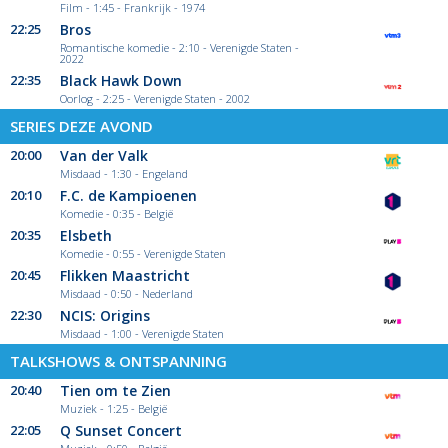
Film - 1:45 - Frankrijk - 1974
22:25
Bros
Romantische komedie - 2:10 - Verenigde Staten -
2022
22:35
Black Hawk Down
Oorlog - 2:25 - Verenigde Staten - 2002
SERIES DEZE AVOND
20:00
Van der Valk
Misdaad - 1:30 - Engeland
20:10
F.C. de Kampioenen
Komedie - 0:35 - België
20:35
Elsbeth
Komedie - 0:55 - Verenigde Staten
20:45
Flikken Maastricht
Misdaad - 0:50 - Nederland
22:30
NCIS: Origins
Misdaad - 1:00 - Verenigde Staten
TALKSHOWS & ONTSPANNING
20:40
Tien om te Zien
Muziek - 1:25 - België
22:05
Q Sunset Concert