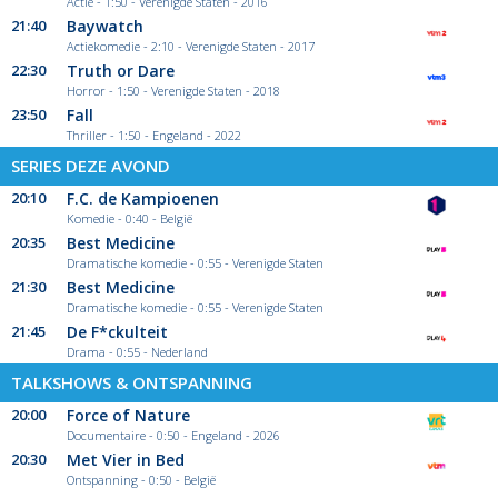
Actie - 1:50 - Verenigde Staten - 2016
21:40
Baywatch
Actiekomedie - 2:10 - Verenigde Staten - 2017
22:30
Truth or Dare
Horror - 1:50 - Verenigde Staten - 2018
23:50
Fall
Thriller - 1:50 - Engeland - 2022
SERIES DEZE AVOND
20:10
F.C. de Kampioenen
Komedie - 0:40 - België
20:35
Best Medicine
Dramatische komedie - 0:55 - Verenigde Staten
21:30
Best Medicine
Dramatische komedie - 0:55 - Verenigde Staten
21:45
De F*ckulteit
Drama - 0:55 - Nederland
TALKSHOWS & ONTSPANNING
20:00
Force of Nature
Documentaire - 0:50 - Engeland - 2026
20:30
Met Vier in Bed
Ontspanning - 0:50 - België