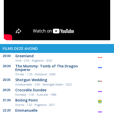
FILMS DEZE AVOND
20:30
Greenland
Actie - 2:05 - Engeland - 2020
20:30
The Mummy: Tomb of The Dragon
Emperor
Thriller - 1:55 - Duitsland - 2008
20:35
Shotgun Wedding
Actiekomedie - 2:00 - Verenigde Staten - 2022
20:35
Crocodile Dundee
Komedie - 1:45 - Australië - 1986
21:30
Boiling Point
Drama - 1:32 - Engeland - 2021
22:20
Emmanuelle