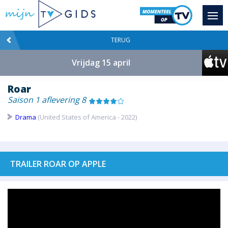
TERUG
Vrijdag 15 april
Roar
Saison 1 aflevering 8
Drama
(United States of America - 2022)
TRAILER ROAR OP APPLE