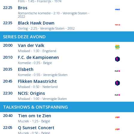
Film - 1:45 - Frankrijk - 1974
22:25
Bros
Romantische komedie - 2:10 - Verenigde Staten -
2022
22:35
Black Hawk Down
Oorlog - 2:25 - Verenigde Staten - 2002
SERIES DEZE AVOND
20:00
Van der Valk
Misdaad - 1:30 - Engeland
20:10
F.C. de Kampioenen
Komedie - 0:35 - België
20:35
Elsbeth
Komedie - 0:55 - Verenigde Staten
20:45
Flikken Maastricht
Misdaad - 0:50 - Nederland
22:30
NCIS: Origins
Misdaad - 1:00 - Verenigde Staten
TALKSHOWS & ONTSPANNING
20:40
Tien om te Zien
Muziek - 1:25 - België
22:05
Q Sunset Concert
Muziek - 0:50 - België