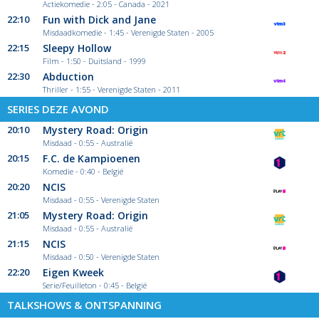
Actiekomedie - 2:05 - Canada - 2021
22:10
Fun with Dick and Jane
Misdaadkomedie - 1:45 - Verenigde Staten - 2005
22:15
Sleepy Hollow
Film - 1:50 - Duitsland - 1999
22:30
Abduction
Thriller - 1:55 - Verenigde Staten - 2011
SERIES DEZE AVOND
20:10
Mystery Road: Origin
Misdaad - 0:55 - Australië
20:15
F.C. de Kampioenen
Komedie - 0:40 - België
20:20
NCIS
Misdaad - 0:55 - Verenigde Staten
21:05
Mystery Road: Origin
Misdaad - 0:55 - Australië
21:15
NCIS
Misdaad - 0:50 - Verenigde Staten
22:20
Eigen Kweek
Serie/Feuilleton - 0:45 - België
TALKSHOWS & ONTSPANNING