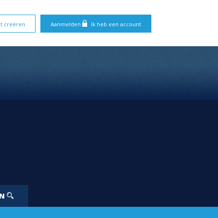
t creëren
Aanmelden
Ik heb een account
EN