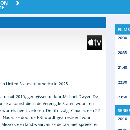
ZON
HBO MAX
ME
FILM
20:30
20:35
21:40
22:30
in United States of America in 2025.
rama uit 2015, geregisseerd door Michael Dwyer. De
23:50
nse afkomst die in de Verenigde Staten woont en
SERIE
e wortels heeft verloren. De film volgt Claudia, een 22-
eid. Nadat ze door de FBI wordt gearresteerd voor
20:10
 Mexico, een land waarvan ze de taal niet spreekt en