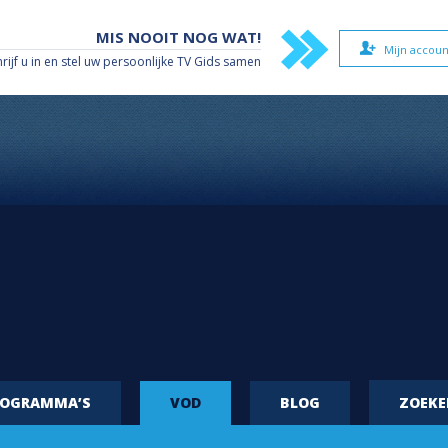
MIS NOOIT NOG WAT!
Mijn accoun
hrijf u in en stel uw persoonlijke TV Gids samen
ROGRAMMA’S
VOD
BLOG
ZOEK