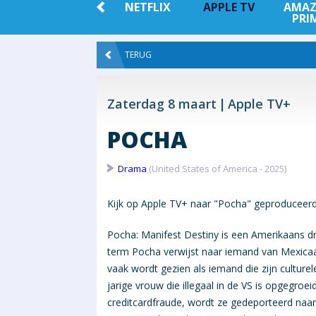
OD
DISNEY +
NETFLIX
APPLE TV
AMA
PRI
TERUG
Zaterdag 8 maart
Apple TV+
POCHA
Drama
(United States of America - 2025)
Kijk op Apple TV+ naar "Pocha" geproduceerd 
Pocha: Manifest Destiny is een Amerikaans d
term Pocha verwijst naar iemand van Mexicaa
vaak wordt gezien als iemand die zijn culturel
jarige vrouw die illegaal in de VS is opgegro
creditcardfraude, wordt ze gedeporteerd naar