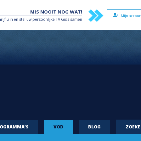
MIS NOOIT NOG WAT!
Mijn accoun
hrijf u in en stel uw persoonlijke TV Gids samen
ROGRAMMA’S
VOD
BLOG
ZOEK