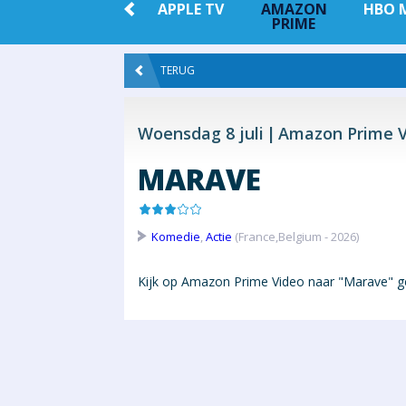
 +
NETFLIX
APPLE TV
AMAZON
HBO 
PRIME
TERUG
Woensdag 8 juli
Amazon Prime V
MARAVE
Komedie
,
Actie
(France,Belgium - 2026)
Kijk op Amazon Prime Video naar "Marave" ge