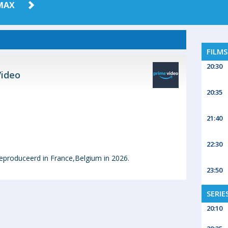
MAX
FILM
20:30
ideo
20:35
21:40
22:30
produceerd in France,Belgium in 2026.
23:50
SERIE
20:10