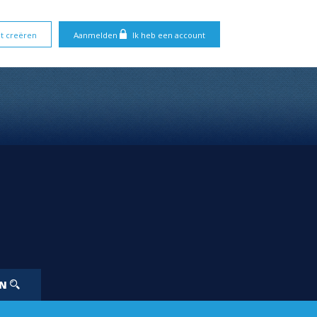
t creëren
Aanmelden
Ik heb een account
EN