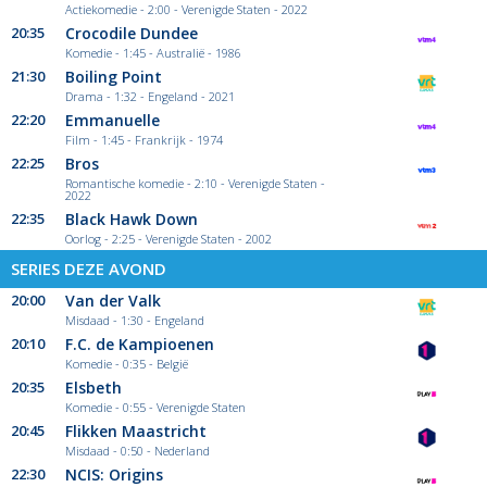
Actiekomedie - 2:00 - Verenigde Staten - 2022
20:35
Crocodile Dundee
Komedie - 1:45 - Australië - 1986
21:30
Boiling Point
Drama - 1:32 - Engeland - 2021
22:20
Emmanuelle
Film - 1:45 - Frankrijk - 1974
22:25
Bros
Romantische komedie - 2:10 - Verenigde Staten -
2022
22:35
Black Hawk Down
Oorlog - 2:25 - Verenigde Staten - 2002
SERIES DEZE AVOND
20:00
Van der Valk
Misdaad - 1:30 - Engeland
20:10
F.C. de Kampioenen
Komedie - 0:35 - België
20:35
Elsbeth
Komedie - 0:55 - Verenigde Staten
20:45
Flikken Maastricht
Misdaad - 0:50 - Nederland
22:30
NCIS: Origins