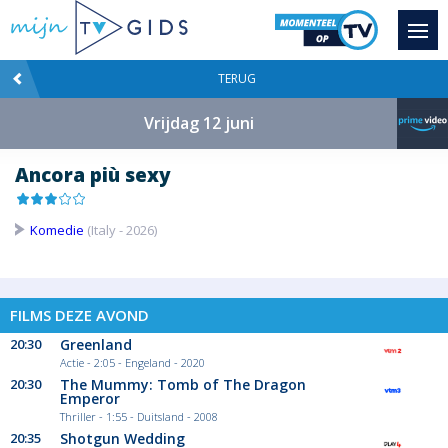
TERUG
Vrijdag 12 juni
Ancora più sexy
Komedie
(Italy - 2026)
FILMS DEZE AVOND
20:30
Greenland
Actie - 2:05 - Engeland - 2020
20:30
The Mummy: Tomb of The Dragon
Emperor
Thriller - 1:55 - Duitsland - 2008
20:35
Shotgun Wedding