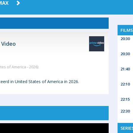
MAX
FILM
20:30
 Video
20:30
tes of America - 2026)
21:40
erd in United States of America in 2026.
22:10
22:15
22:30
SERIE