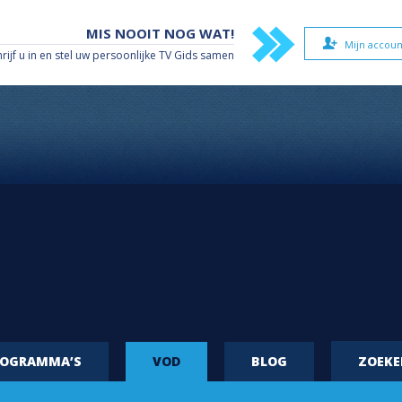
MIS NOOIT NOG WAT!
Mijn accoun
hrijf u in en stel uw persoonlijke TV Gids samen
ROGRAMMA’S
VOD
BLOG
ZOEK