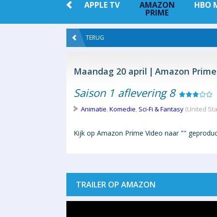
 +
NETFLIX
APPLE TV
AMAZON
HBO 
PRIME
TERUG
Maandag 20 april
Amazon Prime
Saison 1 aflevering 8
Animatie
,
Komedie
,
Sci-Fi & Fantasy
(United Sta
Kijk op Amazon Prime Video naar "" geproduce
TRAILER OP AMAZON