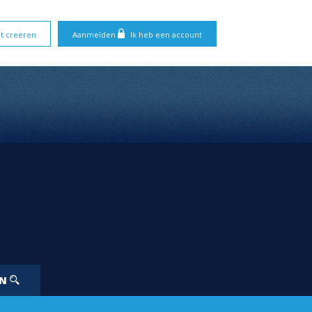
t creëren
Aanmelden
Ik heb een account
EN