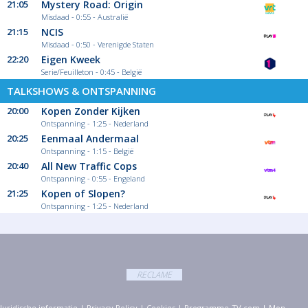
21:05
Mystery Road: Origin
Misdaad - 0:55 - Australië
21:15
NCIS
Misdaad - 0:50 - Verenigde Staten
22:20
Eigen Kweek
Serie/Feuilleton - 0:45 - België
TALKSHOWS & ONTSPANNING
20:00
Kopen Zonder Kijken
Ontspanning - 1:25 - Nederland
20:25
Eenmaal Andermaal
Ontspanning - 1:15 - België
20:40
All New Traffic Cops
Ontspanning - 0:55 - Engeland
21:25
Kopen of Slopen?
Ontspanning - 1:25 - Nederland
RECLAME
Juridische informatie
|
Privacy Policy
|
Cookies
|
Programme-TV.com
|
Mon-