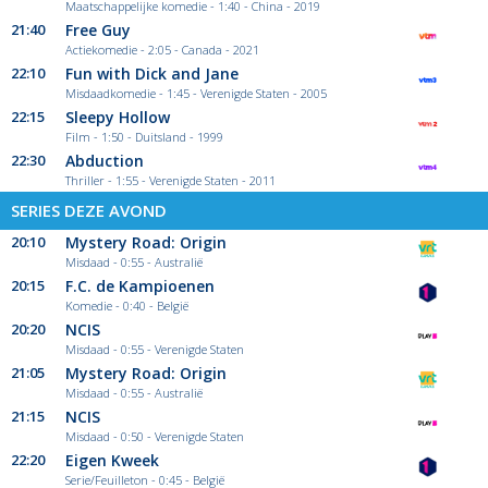
Maatschappelijke komedie - 1:40 - China - 2019
21:40
Free Guy
Actiekomedie - 2:05 - Canada - 2021
22:10
Fun with Dick and Jane
Misdaadkomedie - 1:45 - Verenigde Staten - 2005
22:15
Sleepy Hollow
Film - 1:50 - Duitsland - 1999
22:30
Abduction
Thriller - 1:55 - Verenigde Staten - 2011
SERIES DEZE AVOND
20:10
Mystery Road: Origin
Misdaad - 0:55 - Australië
20:15
F.C. de Kampioenen
Komedie - 0:40 - België
20:20
NCIS
Misdaad - 0:55 - Verenigde Staten
21:05
Mystery Road: Origin
Misdaad - 0:55 - Australië
21:15
NCIS
Misdaad - 0:50 - Verenigde Staten
22:20
Eigen Kweek
Serie/Feuilleton - 0:45 - België