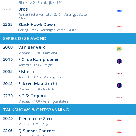
Film - 1:45 - Frankrijk - 1974
22:25
Bros
Romantische komedie - 2:10 - Verenigde Staten -
2022
22:35
Black Hawk Down
Oorlog - 2:25 - Verenigde Staten - 2002
SERIES DEZE AVOND
20:00
Van der Valk
Misdaad - 1:30 - Engeland
20:10
F.C. de Kampioenen
Komedie - 0:35 - België
20:35
Elsbeth
Komedie - 0:55 - Verenigde Staten
20:45
Flikken Maastricht
Misdaad - 0:50 - Nederland
22:30
NCIS: Origins
Misdaad - 1:00 - Verenigde Staten
TALKSHOWS & ONTSPANNING
20:40
Tien om te Zien
Muziek - 1:25 - België
22:05
Q Sunset Concert