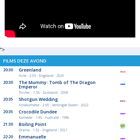
">
FILMS DEZE AVOND
20:30
Greenland
Actie - 2:05 - Engeland - 2020
20:30
The Mummy: Tomb of The Dragon
Emperor
Thriller - 1:55 - Duitsland - 2008
20:35
Shotgun Wedding
Actiekomedie - 2:00 - Verenigde Staten - 2022
20:35
Crocodile Dundee
Komedie - 1:45 - Australië - 1986
21:30
Boiling Point
Drama - 1:32 - Engeland - 2021
22:20
Emmanuelle